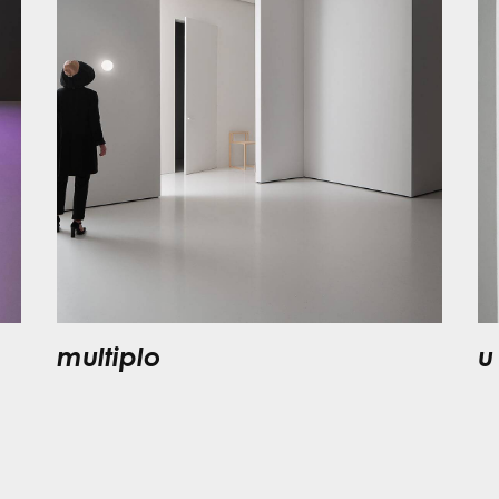
multiplo
u