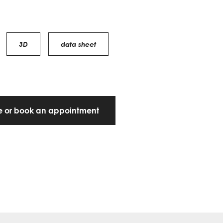
3D
data sheet
te or book an appointment