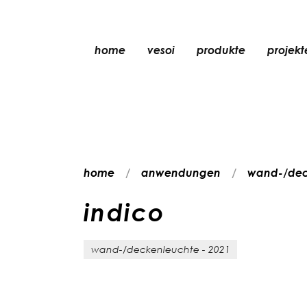
home
vesoi
produkte
projekt
tischleuchte
pendelleuchte
wandleuchte
wand-/deckenleu
home
anwendungen
wand-/dec
stehleuchte
deckenleuchte
i
n
d
i
c
o
wand-/deckenleuchte - 2021