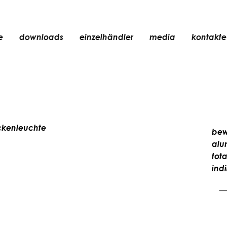
e
downloads
einzelhändler
media
kontakte
einbauleuchte
zubehör
glühbirne
chte
objekte
kenleuchte
bew
wiederaufladbar
alu
tot
indi