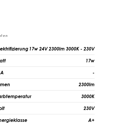
aten
ektrifizierung
17w 24V 2300lm 3000K - 230V
att
17w
A
-
umen
2300lm
arbtemperatur
3000K
olt
230V
nergieklasse
A+