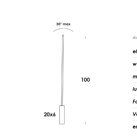
d
el
w
m
l
F
V
e