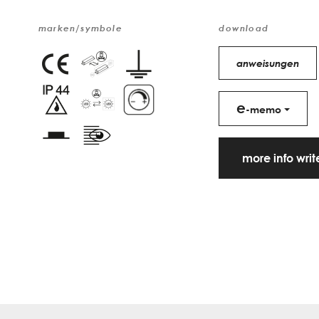
marken/symbole
download
anweisungen
e
-memo
more info wri