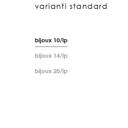
varianti standard
b
i
j
o
u
x
1
0
/
l
p
b
i
j
o
u
x
1
4
/
l
p
b
i
j
o
u
x
2
0
/
l
p