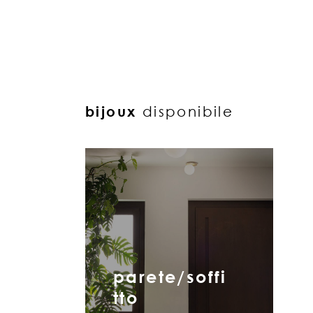
bijoux
disponibile
parete/soffi
tto