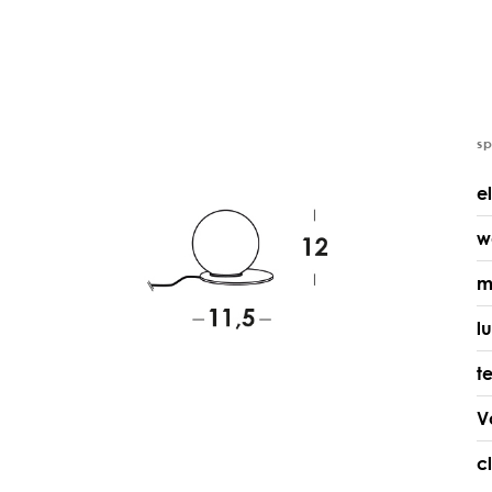
s
e
w
m
l
t
V
c