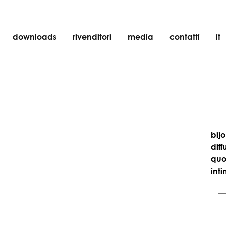
downloads
rivenditori
media
contatti
it
incasso
accessori
lampadine
oggetti
ricaricabili
bij
dif
quot
inti