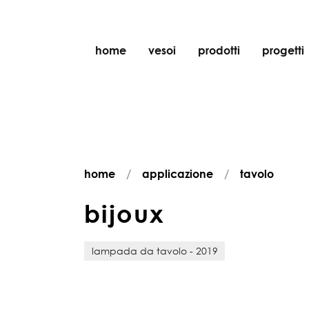
home
vesoi
prodotti
progetti
tavolo
sospensione
parete
parete/soffitto
home
applicazione
tavolo
pavimento
soffitto
b
i
j
o
u
x
lampada da tavolo - 2019