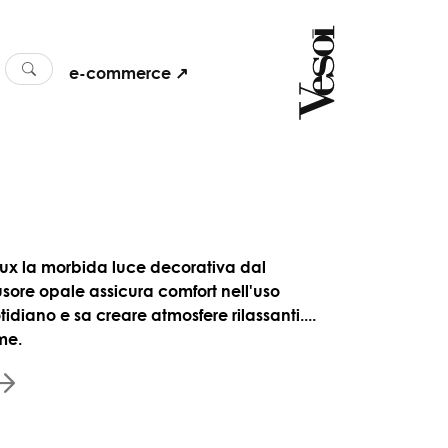
e-commerce ↗
oux la morbida luce decorativa dal
fusore opale assicura comfort nell'uso
idiano e sa creare atmosfere rilassanti....
me.