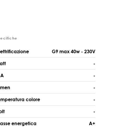
pecifiche
lettrificazione
G9 max 40w - 230V
att
-
A
-
umen
-
emperatura colore
-
olt
-
lasse energetica
A+