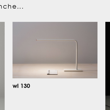
nche...
wl 130