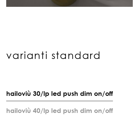
varianti standard
h
a
i
l
o
v
i
ù
3
0
/
l
p
l
e
d
p
u
s
h
d
i
m
o
n
/
o
f
f
h
a
i
l
o
v
i
ù
4
0
/
l
p
l
e
d
p
u
s
h
d
i
m
o
n
/
o
f
f