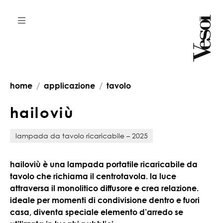
home
applicazione
tavolo
h
a
i
l
o
v
i
ù
lampada da tavolo ricaricabile – 2025
hailoviù è una lampada portatile ricaricabile da
tavolo che richiama il centrotavola. la luce
attraversa il monolitico diffusore e crea relazione.
ideale per momenti di condivisione dentro e fuori
casa, diventa speciale elemento d’arredo se