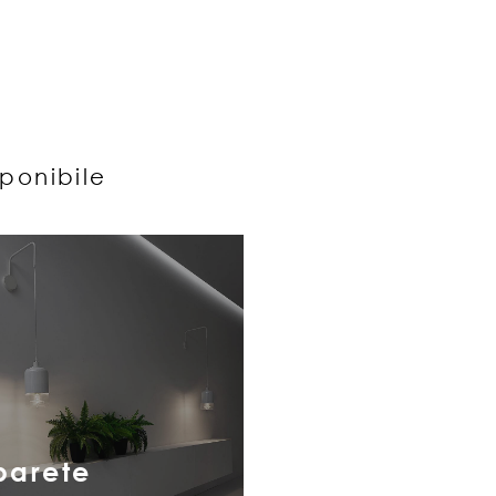
sponibile
parete