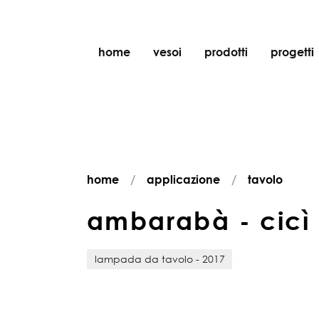
home
vesoi
prodotti
progetti
tavolo
sospensione
parete
parete/soffitto
home
applicazione
tavolo
pavimento
soffitto
a
m
b
a
r
a
b
à
-
c
i
c
ì
lampada da tavolo - 2017