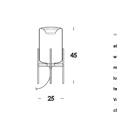
s
e
w
m
l
t
V
c