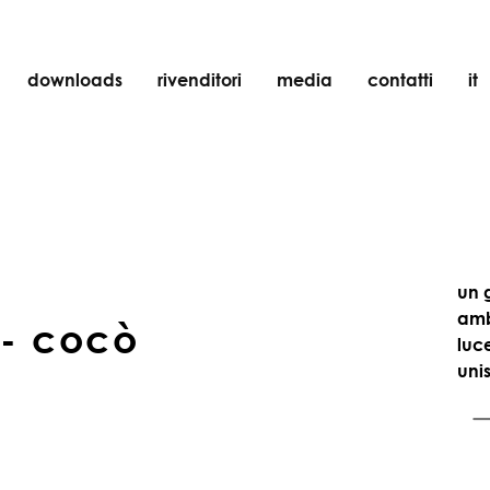
downloads
rivenditori
media
contatti
it
incasso
accessori
lampadine
oggetti
ricaricabili
un g
amb
-
c
o
c
ò
luce
unis