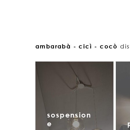
ambarabà - cicì - cocò
di
sospension
e