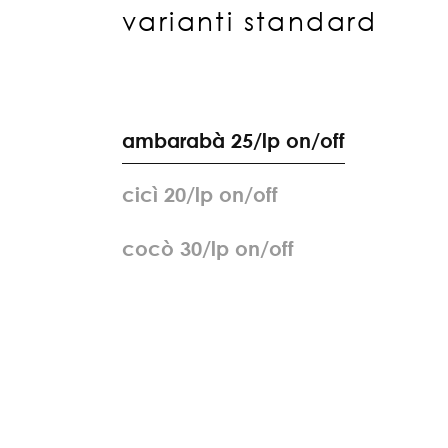
varianti standard
a
m
b
a
r
a
b
à
2
5
/
l
p
o
n
/
o
f
f
c
i
c
ì
2
0
/
l
p
o
n
/
o
f
f
c
o
c
ò
3
0
/
l
p
o
n
/
o
f
f