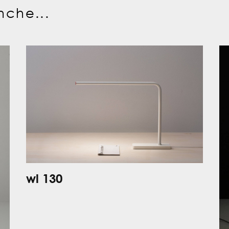
nche...
wl 130