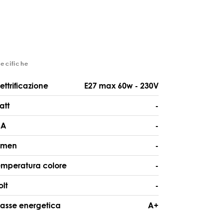
pecifiche
lettrificazione
E27 max 60w - 230V
att
-
A
-
umen
-
emperatura colore
-
olt
-
lasse energetica
A+