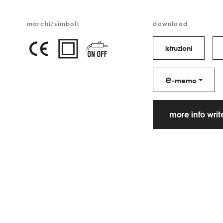
marchi/simboli
download
istruzioni
e
-memo
more info wri