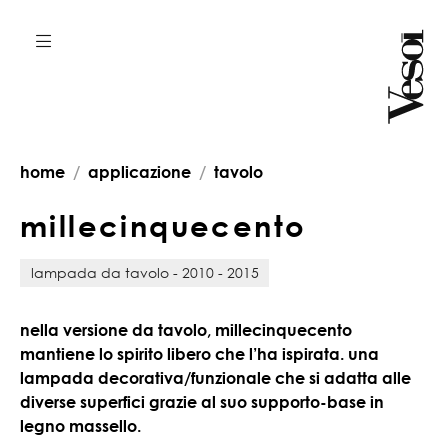
home
applicazione
tavolo
m
i
l
l
e
c
i
n
q
u
e
c
e
n
t
o
lampada da tavolo - 2010 - 2015
nella versione da tavolo, millecinquecento
mantiene lo spirito libero che l’ha ispirata. una
lampada decorativa/funzionale che si adatta alle
diverse superfici grazie al suo supporto-base in
legno massello.