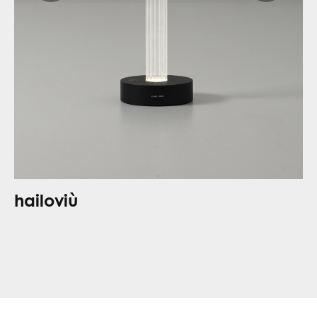
hailoviù