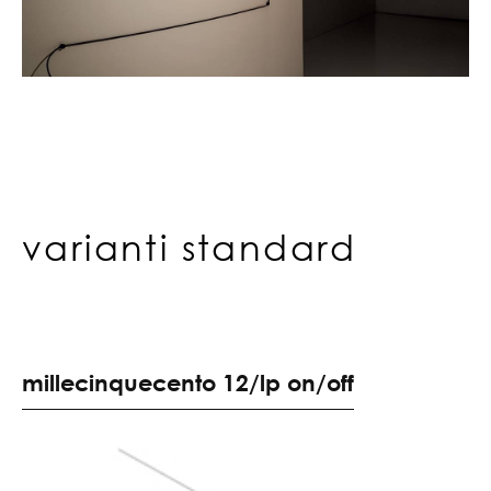
varianti standard
m
i
l
l
e
c
i
n
q
u
e
c
e
n
t
o
1
2
/
l
p
o
n
/
o
f
f