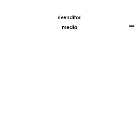
rivenditori
media
contatti
lavora con noi
+39 081 5735613
vesoi@vesoi.com
via v. emanuele,
/d
209
arzano (na) italia
80022
privacy policy
cookie policy