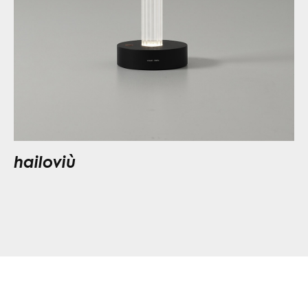
hailoviù