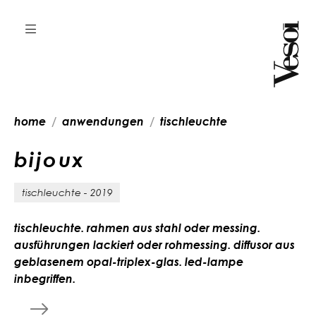
home
anwendungen
tischleuchte
b
i
j
o
u
x
tischleuchte - 2019
tischleuchte. rahmen aus stahl oder messing.
ausführungen lackiert oder rohmessing. diffusor aus
geblasenem opal-triplex-glas. led-lampe
inbegriffen.