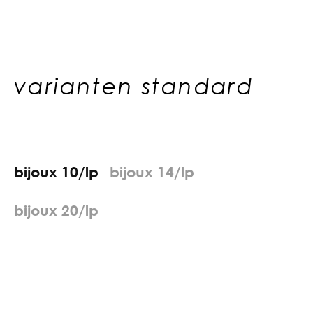
varianten standard
b
i
j
o
u
x
1
0
/
l
p
b
i
j
o
u
x
1
4
/
l
p
b
i
j
o
u
x
2
0
/
l
p