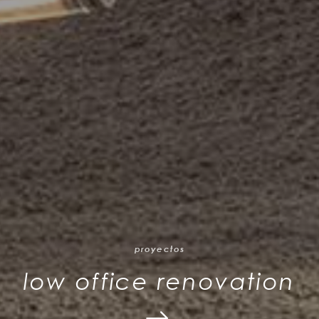
proyectos
low office renovation