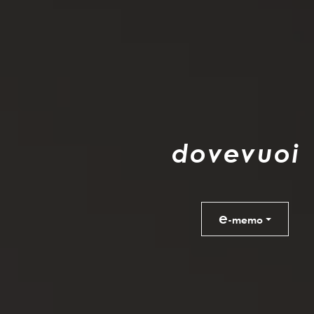
d
o
v
e
v
u
o
i
e
-memo