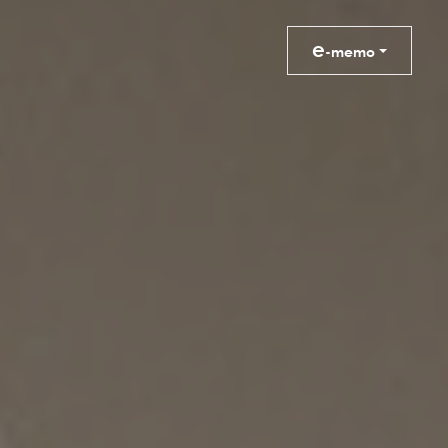
e
-memo