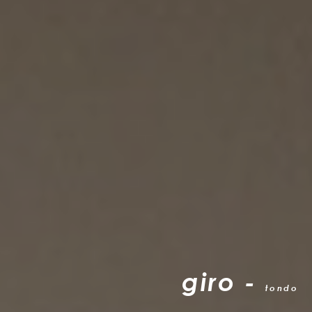
giro -
tondo