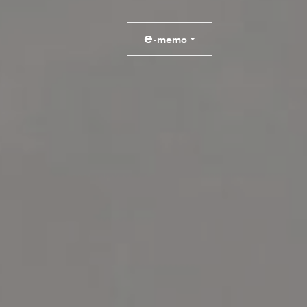
e
-memo