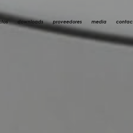
ctos
downloads
proveedores
media
contac
empotrable
accesorios
bombillas
objetos
recargables