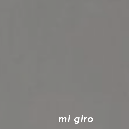
m
i
g
i
r
o