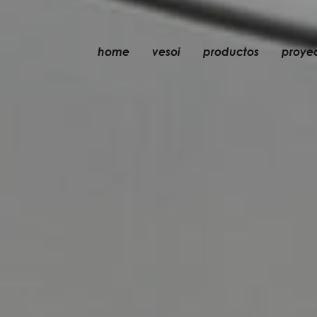
home
vesoi
productos
proye
mesa
colgante
pared
pared/techo
suelo
techo