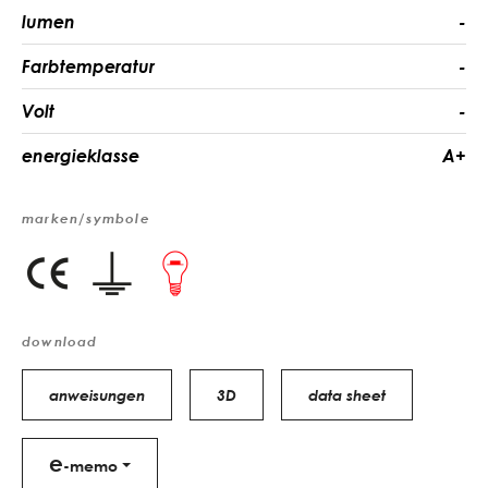
lumen
-
Farbtemperatur
-
Volt
-
energieklasse
A+
marken/symbole
download
anweisungen
3D
data sheet
e
-memo