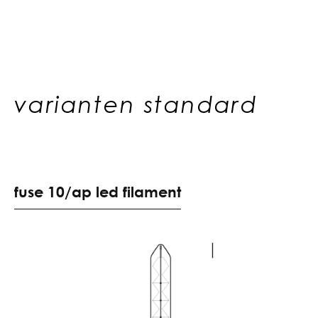
varianten standard
f
u
s
e
1
0
/
a
p
l
e
d
f
i
l
a
m
e
n
t