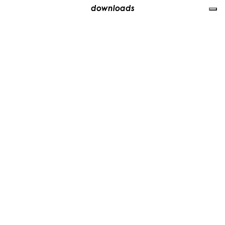
downloads
händler
media
kontakte
arbeiten sie mit uns
+39 081 5735613
vesoi@vesoi.com
via v. emanuele,
/d
209
arzano (na) italia
80022