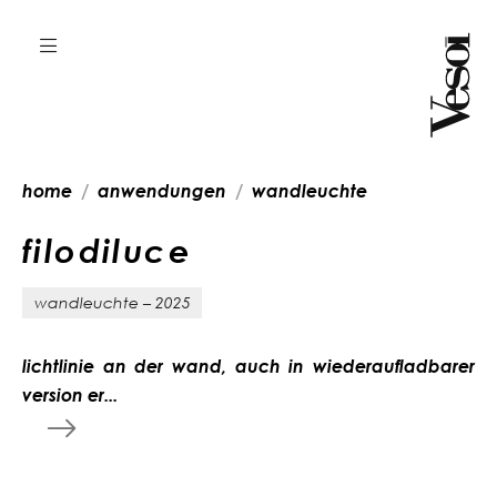
home
anwendungen
wandleuchte
f
i
l
o
d
i
l
u
c
e
wandleuchte – 2025
lichtlinie an der wand, auch in wiederaufladbarer
version er...