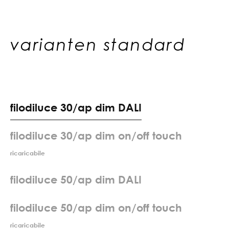
varianten standard
f
i
l
o
d
i
l
u
c
e
3
0
/
a
p
d
i
m
D
A
L
I
filodiluce 30/ap dim on/off touch
ricaricabile
f
i
l
o
d
i
l
u
c
e
5
0
/
a
p
d
i
m
D
A
L
I
filodiluce 50/ap dim on/off touch
ricaricabile