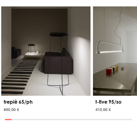
trepiè 65/ph
t-five 95/so
850,00 €
410,00 €