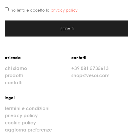
ho letto e accetto la
privacy policy
iscriviti
azienda
contatti
chi siamo
+39 081 5735613
prodotti
shop@vesoi.com
contatti
legal
termini e condizioni
privacy policy
cookie policy
aggiorna preferenze