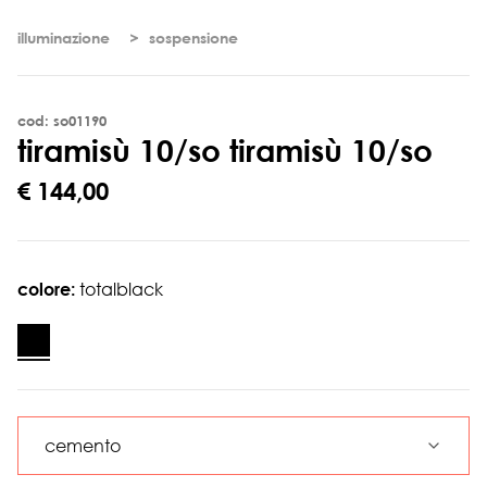
illuminazione
sospensione
cod: so01190
t
i
r
a
m
i
s
ù
1
0
/
s
o
tiramisù 10/so
€ 144,00
colore:
totalblack