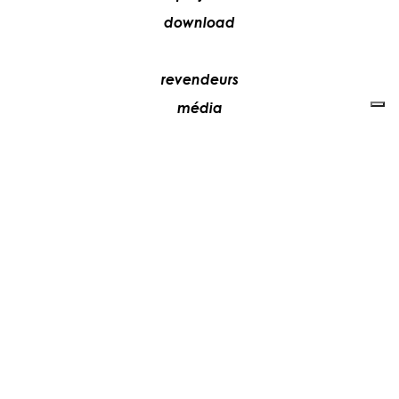
download
revendeurs
média
contacts
collaborez avec nous
+39 081 5735613
vesoi@vesoi.com
via v. emanuele,
/d
209
arzano (na) italia
80022