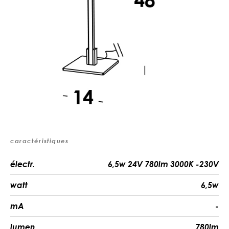
caractéristiques
électr.
6,5w 24V 780lm 3000K -230V
watt
6,5w
mA
-
lumen
780lm