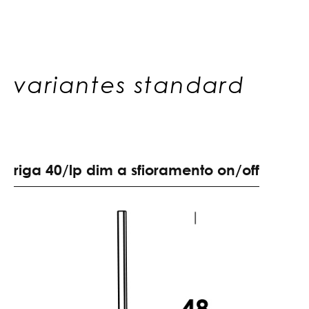
variantes standard
r
i
g
a
4
0
/
l
p
d
i
m
a
s
f
i
o
r
a
m
e
n
t
o
o
n
/
o
f
f