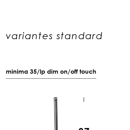
variantes standard
m
i
n
i
m
a
3
5
/
l
p
d
i
m
o
n
/
o
f
f
t
o
u
c
h