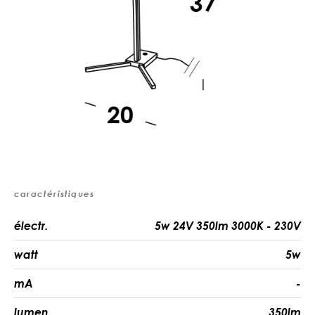
caractéristiques
électr.
5w 24V 350lm 3000K - 230V
watt
5w
mA
-
lumen
350lm