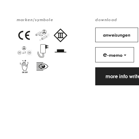
marken/symbole
download
anweisungen
e
-memo
more info wri