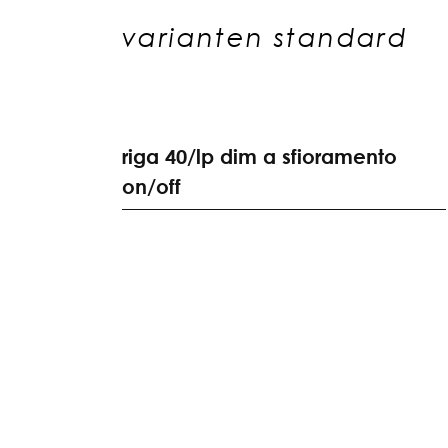
varianten standard
r
i
g
a
4
0
/
l
p
d
i
m
a
s
f
i
o
r
a
m
e
n
t
o
o
n
/
o
f
f