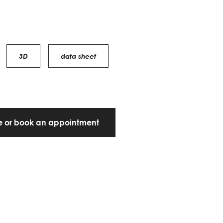
3D
data sheet
te or book an appointment