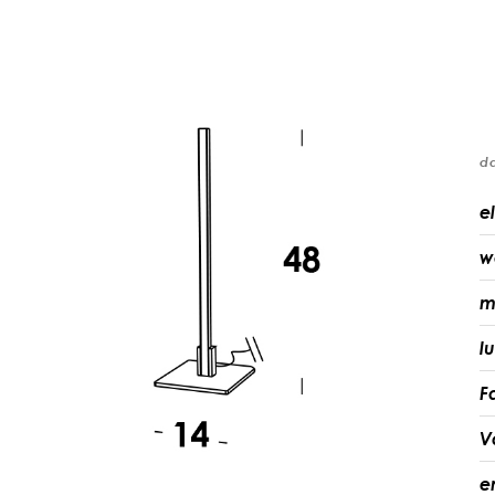
d
el
w
m
l
F
V
e