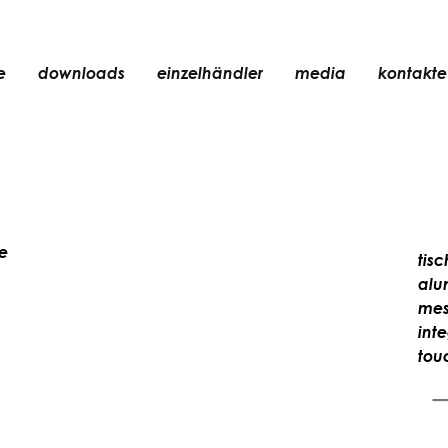
e
downloads
einzelhändler
media
kontakte
einbauleuchte
zubehör
glühbirne
chte
objekte
te
tis
wiederaufladbar
alu
mes
int
tou