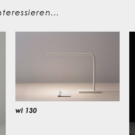
teressieren...
wl 130