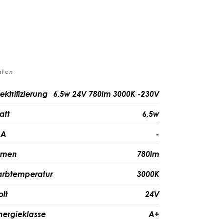
aten
ektrifizierung
6,5w 24V 780lm 3000K -230V
att
6,5w
A
-
umen
780lm
arbtemperatur
3000K
olt
24V
nergieklasse
A+