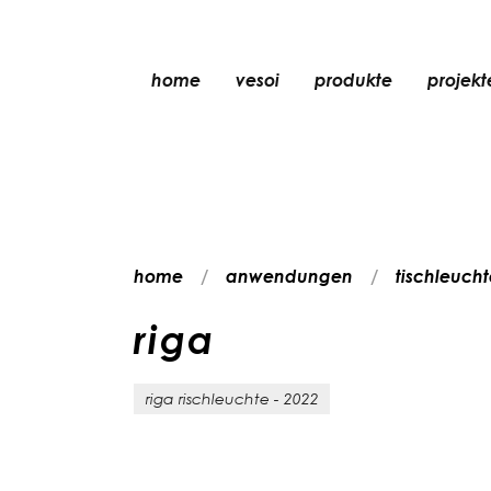
home
vesoi
produkte
projekt
tischleuchte
pendelleuchte
wandleuchte
wand-/deckenleu
home
anwendungen
tischleuch
stehleuchte
deckenleuchte
r
i
g
a
riga rischleuchte - 2022