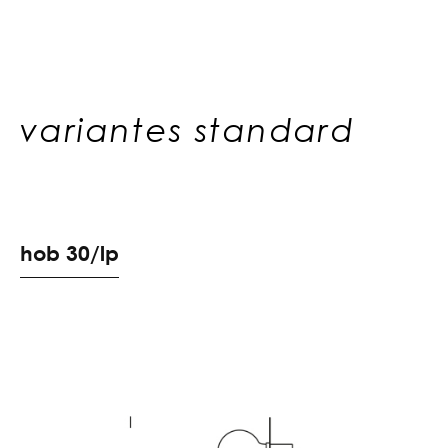
variantes standard
h
o
b
3
0
/
l
p