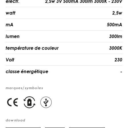
électr.
2,5w 3V 500mA 300lm 3000K - 230V
watt
2,5w
mA
500mA
lumen
300lm
température de couleur
3000K
Volt
230
classe énergétique
-
marques/symboles
download