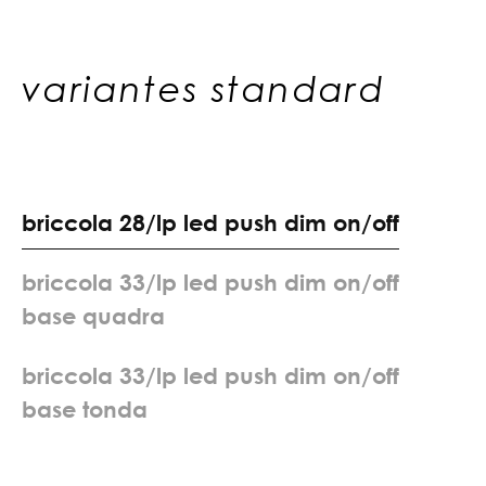
variantes standard
b
r
i
c
c
o
l
a
2
8
/
l
p
l
e
d
p
u
s
h
d
i
m
o
n
/
o
f
f
b
r
i
c
c
o
l
a
3
3
/
l
p
l
e
d
p
u
s
h
d
i
m
o
n
/
o
f
f
b
a
s
e
q
u
a
d
r
a
b
r
i
c
c
o
l
a
3
3
/
l
p
l
e
d
p
u
s
h
d
i
m
o
n
/
o
f
f
b
a
s
e
t
o
n
d
a