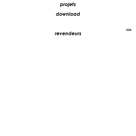
projets
download
revendeurs
média
contacts
collaborez avec nous
+39 081 5735613
vesoi@vesoi.com
via v. emanuele,
/d
209
arzano (na) italia
80022