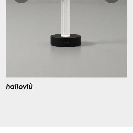
hailoviù