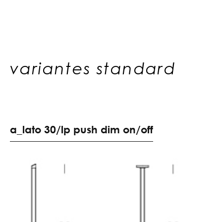
variantes standard
a
_
l
a
t
o
3
0
/
l
p
p
u
s
h
d
i
m
o
n
/
o
f
f