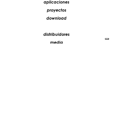
aplicaciones
proyectos
download
distribuidores
media
contactos
trabaja con nosotros
+39 081 5735613
vesoi@vesoi.com
via v. emanuele,
/d
209
arzano (na) italia
80022