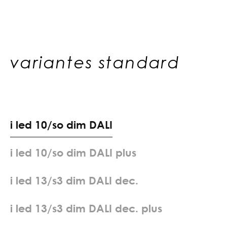
variantes standard
i
l
e
d
1
0
/
s
o
d
i
m
D
A
L
I
i
l
e
d
1
0
/
s
o
d
i
m
D
A
L
I
p
l
u
s
i
l
e
d
1
3
/
s
3
d
i
m
D
A
L
I
d
e
c
.
i
l
e
d
1
3
/
s
3
d
i
m
D
A
L
I
d
e
c
.
p
l
u
s