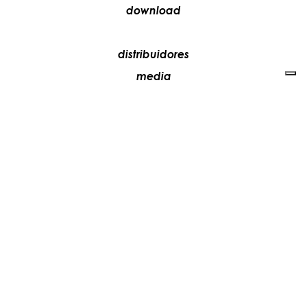
download
distribuidores
media
contactos
trabaja con nosotros
+39 081 5735613
vesoi@vesoi.com
via v. emanuele,
/d
209
arzano (na) italia
80022