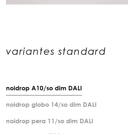
variantes standard
n
o
i
d
r
o
p
A
1
0
/
s
o
d
i
m
D
A
L
I
n
o
i
d
r
o
p
g
l
o
b
o
1
4
/
s
o
d
i
m
D
A
L
I
n
o
i
d
r
o
p
p
e
r
a
1
1
/
s
o
d
i
m
D
A
L
I