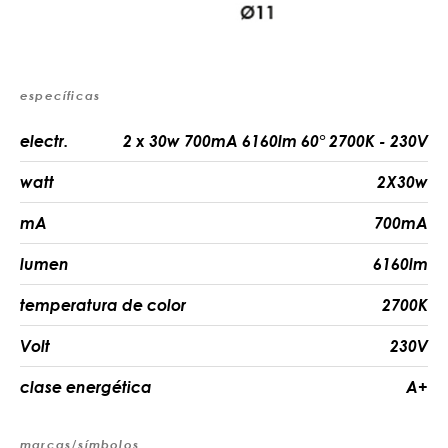
específicas
electr.
2 x 30w 700mA 6160lm 60° 2700K - 230V
watt
2X30w
mA
700mA
lumen
6160lm
temperatura de color
2700K
Volt
230V
clase energética
A+
marcas/símbolos