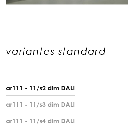
variantes standard
a
r
1
1
1
-
1
1
/
s
2
d
i
m
D
A
L
I
a
r
1
1
1
-
1
1
/
s
3
d
i
m
D
A
L
I
a
r
1
1
1
-
1
1
/
s
4
d
i
m
D
A
L
I