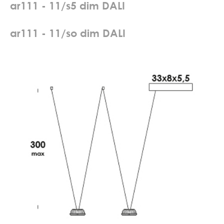
a
r
1
1
1
-
1
1
/
s
5
d
i
m
D
A
L
I
a
r
1
1
1
-
1
1
/
s
o
d
i
m
D
A
L
I