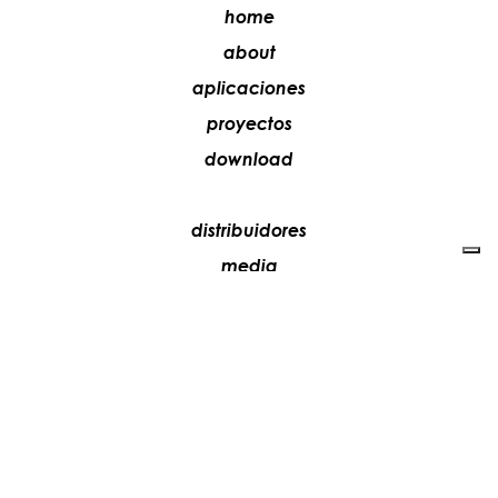
home
about
aplicaciones
proyectos
download
distribuidores
media
contactos
trabaja con nosotros
+39 081 5735613
vesoi@vesoi.com
via v. emanuele,
/d
209