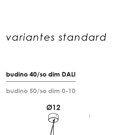
variantes standard
b
u
d
i
n
o
4
0
/
s
o
d
i
m
D
A
L
I
b
u
d
i
n
o
5
0
/
s
o
d
i
m
0
-
1
0