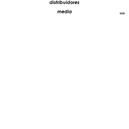
distribuidores
media
contactos
trabaja con nosotros
+39 081 5735613
vesoi@vesoi.com
via v. emanuele,
/d
209
arzano (na) italia
80022
privacy policy
cookie policy
actualiza tus preferencias de seguimiento