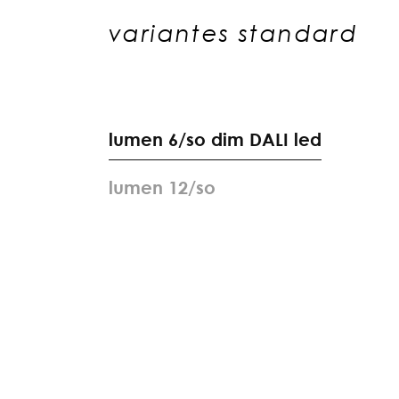
variantes standard
l
u
m
e
n
6
/
s
o
d
i
m
D
A
L
I
l
e
d
l
u
m
e
n
1
2
/
s
o