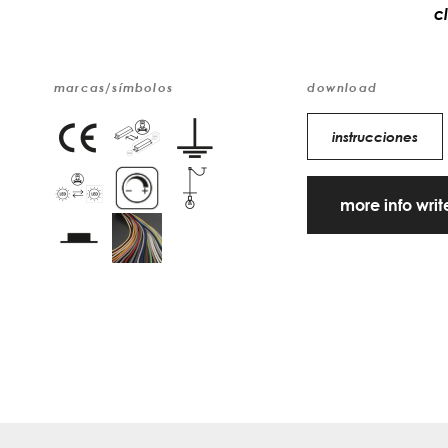
c
marcas/símbolos
download
instrucciones
more info wri