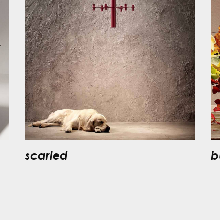
scarled
b