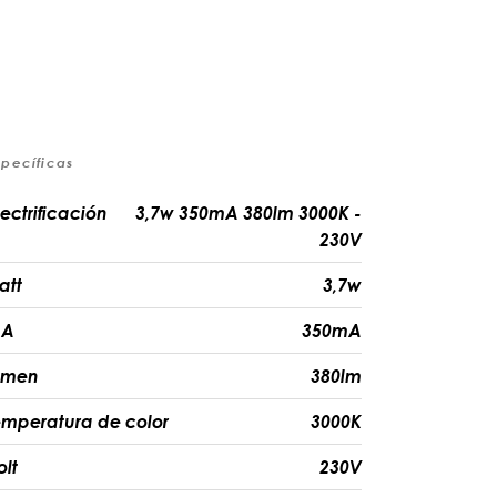
specíficas
lectrificación
3,7w 350mA 380lm 3000K -
230V
att
3,7w
A
350mA
umen
380lm
emperatura de color
3000K
olt
230V