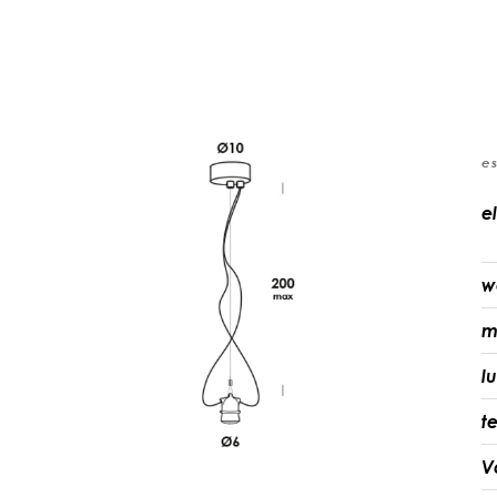
e
e
w
m
l
t
V