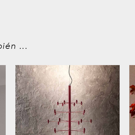
ién ...