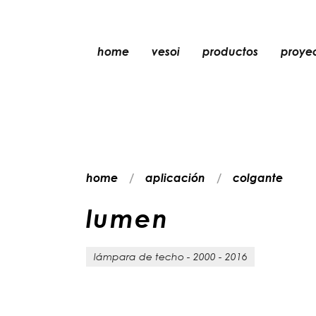
home
vesoi
productos
proye
mesa
colgante
pared
pared/techo
home
aplicación
colgante
suelo
techo
l
u
m
e
n
lámpara de techo - 2000 - 2016