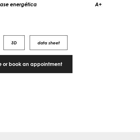
lase energética
A+
3D
data sheet
te or book an appointment