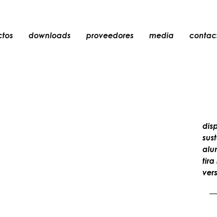
ctos
downloads
proveedores
media
contac
empotrable
accesorios
bombillas
objetos
dis
recargables
sus
alu
tir
ver