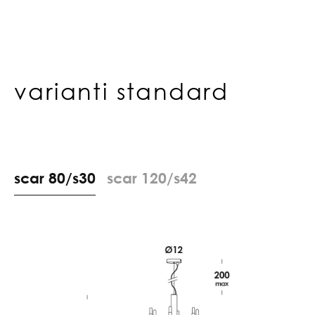
varianti standard
s
c
a
r
8
0
/
s
3
0
s
c
a
r
1
2
0
/
s
4
2