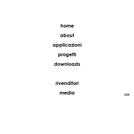
home
about
applicazioni
progetti
downloads
rivenditori
media
contatti
lavora con noi
+39 081 5735613