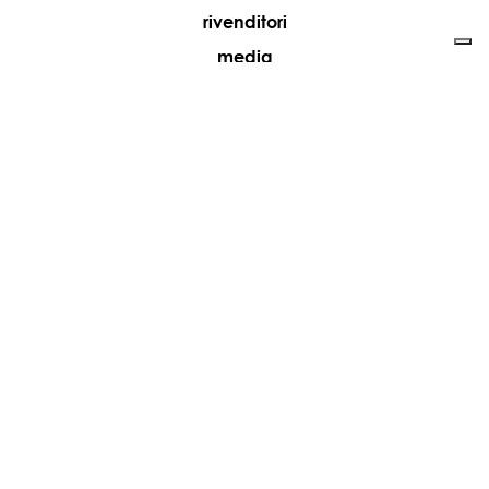
rivenditori
media
contatti
lavora con noi
+39 081 5735613
vesoi@vesoi.com
via v. emanuele,
/d
209
arzano (na) italia
80022
privacy policy
cookie policy
aggiorna le tue preferenze di tracciamento