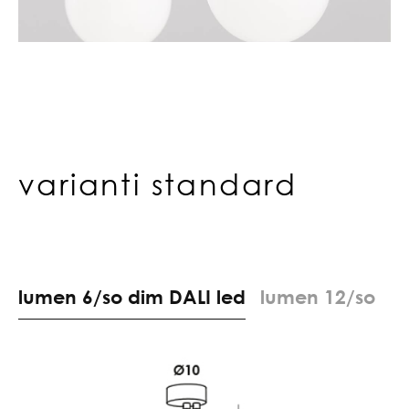
varianti standard
l
u
m
e
n
6
/
s
o
d
i
m
D
A
L
I
l
e
d
l
u
m
e
n
1
2
/
s
o