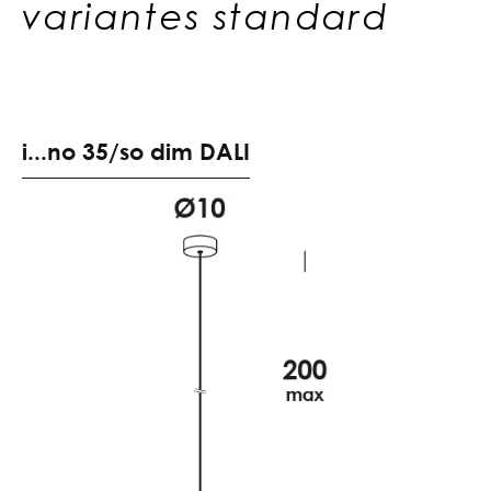
variantes standard
i
.
.
.
n
o
3
5
/
s
o
d
i
m
D
A
L
I