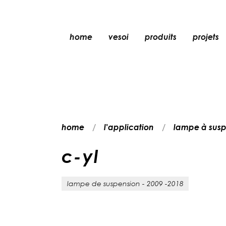
home
vesoi
produits
projets
lampe de table
lampe à suspensio
applique
applique/plafonni
home
l'application
lampe à susp
lampe de sol
plafonnier
c
-
y
l
lampe de suspension - 2009 -2018