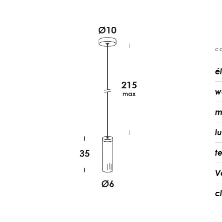
c
é
w
m
l
t
V
c