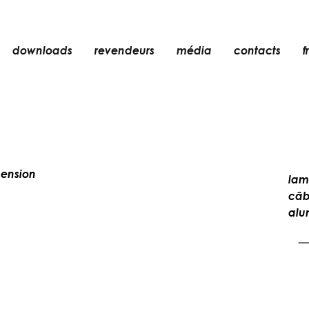
downloads
revendeurs
média
contacts
fr
encastré
n
accessoires
ampoules
er
objets
ension
lam
rechargeables
câb
alu