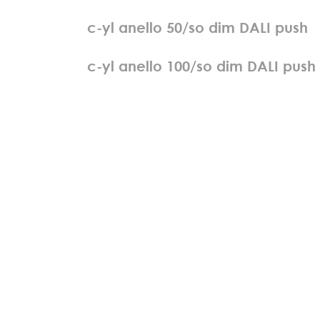
c
-
y
l
a
n
e
l
l
o
5
0
/
s
o
d
i
m
D
A
L
I
p
u
s
h
c
-
y
l
a
n
e
l
l
o
1
0
0
/
s
o
d
i
m
D
A
L
I
p
u
s
h