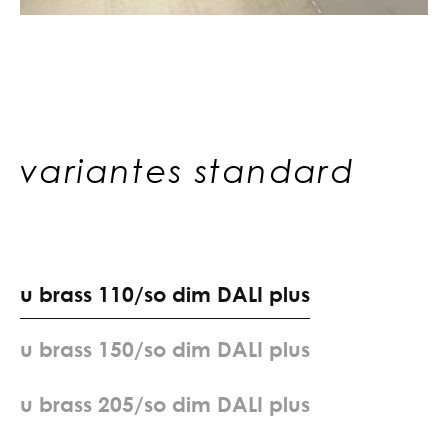
variantes standard
u
b
r
a
s
s
1
1
0
/
s
o
d
i
m
D
A
L
I
p
l
u
s
u
b
r
a
s
s
1
5
0
/
s
o
d
i
m
D
A
L
I
p
l
u
s
u
b
r
a
s
s
2
0
5
/
s
o
d
i
m
D
A
L
I
p
l
u
s