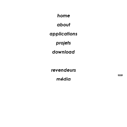
home
about
applications
projets
download
revendeurs
média
contacts
collaborez avec nous
+39 081 5735613
vesoi@vesoi.com