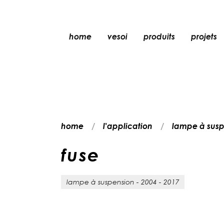
home
vesoi
produits
projets
lampe de table
lampe à suspensio
applique
applique/plafonni
home
l'application
lampe à susp
lampe de sol
plafonnier
f
u
s
e
lampe à suspension - 2004 - 2017