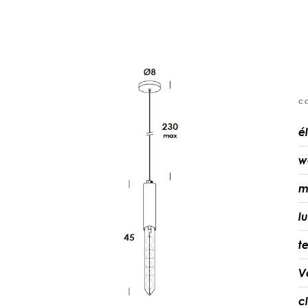
c
é
w
m
l
t
V
c