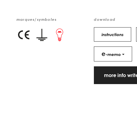
marques/symboles
download
instructions
e
-memo
more info wri