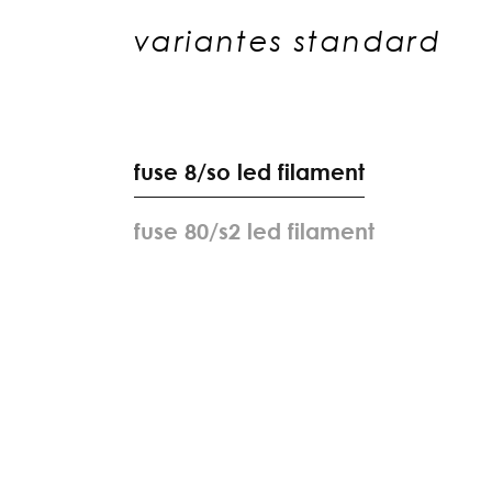
variantes standard
f
u
s
e
8
/
s
o
l
e
d
f
i
l
a
m
e
n
t
f
u
s
e
8
0
/
s
2
l
e
d
f
i
l
a
m
e
n
t