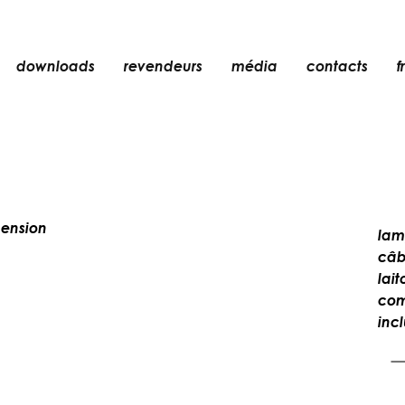
downloads
revendeurs
média
contacts
fr
encastré
n
accessoires
ampoules
er
objets
ension
lam
rechargeables
câb
lait
com
incl