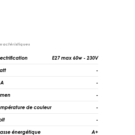
aractéristiques
lectrification
E27 max 60w - 230V
att
-
A
-
umen
-
empérature de couleur
-
olt
-
lasse énergétique
A+