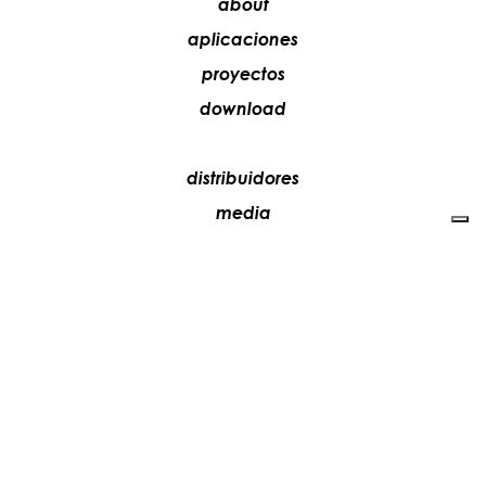
about
aplicaciones
proyectos
download
distribuidores
media
contactos
trabaja con nosotros
+39 081 5735613
vesoi@vesoi.com
via v. emanuele,
/d
209
arzano (na) italia
80022