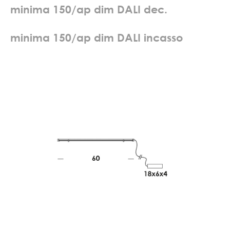
m
i
n
i
m
a
1
5
0
/
a
p
d
i
m
D
A
L
I
d
e
c
.
m
i
n
i
m
a
1
5
0
/
a
p
d
i
m
D
A
L
I
i
n
c
a
s
s
o