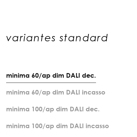
variantes standard
m
i
n
i
m
a
6
0
/
a
p
d
i
m
D
A
L
I
d
e
c
.
m
i
n
i
m
a
6
0
/
a
p
d
i
m
D
A
L
I
i
n
c
a
s
s
o
m
i
n
i
m
a
1
0
0
/
a
p
d
i
m
D
A
L
I
d
e
c
.
m
i
n
i
m
a
1
0
0
/
a
p
d
i
m
D
A
L
I
i
n
c
a
s
s
o