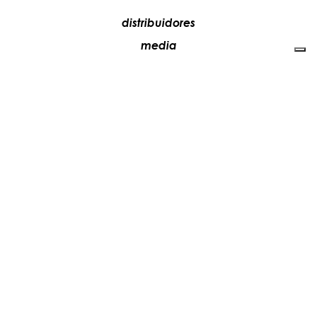
distribuidores
media
contactos
trabaja con nosotros
+39 081 5735613
vesoi@vesoi.com
via v. emanuele,
/d
209
arzano (na) italia
80022
privacy policy
cookie policy
actualiza tus preferencias de seguimiento