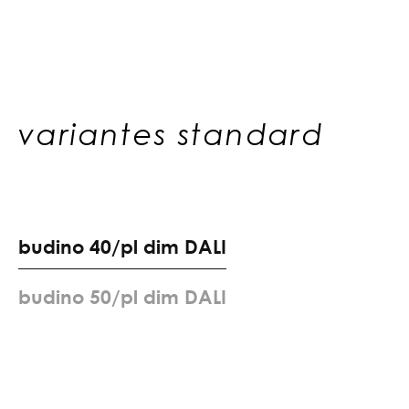
variantes standard
b
u
d
i
n
o
4
0
/
p
l
d
i
m
D
A
L
I
b
u
d
i
n
o
5
0
/
p
l
d
i
m
D
A
L
I