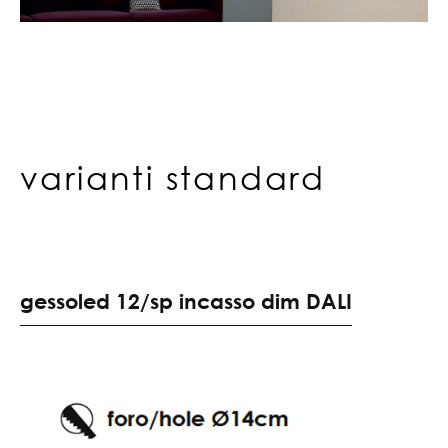
varianti standard
g
e
s
s
o
l
e
d
1
2
/
s
p
i
n
c
a
s
s
o
d
i
m
D
A
L
I