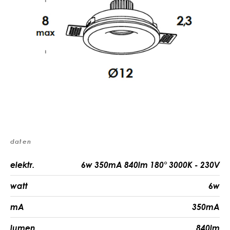
daten
elektr.
6w 350mA 840lm 180° 3000K - 230V
watt
6w
mA
350mA
lumen
840lm