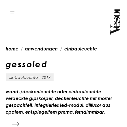
home
anwendungen
einbauleuchte
g
e
s
s
o
l
e
d
einbauleuchte - 2017
wand-/deckenleuchte oder einbauleuchte.
verdeckte gipskörper, deckenleuchte mit mörtel
gespachtelt. integriertes led-modul. diffusor aus
opalem, entspiegeltem pmma. ferndimmbar.