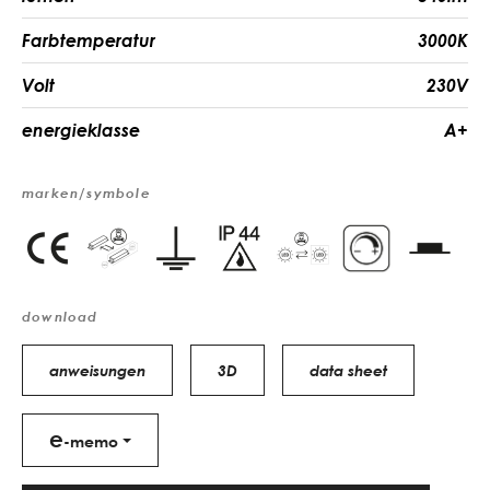
Farbtemperatur
3000K
Volt
230V
energieklasse
A+
marken/symbole
download
anweisungen
3D
data sheet
e
-memo