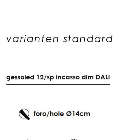
varianten standard
g
e
s
s
o
l
e
d
1
2
/
s
p
i
n
c
a
s
s
o
d
i
m
D
A
L
I