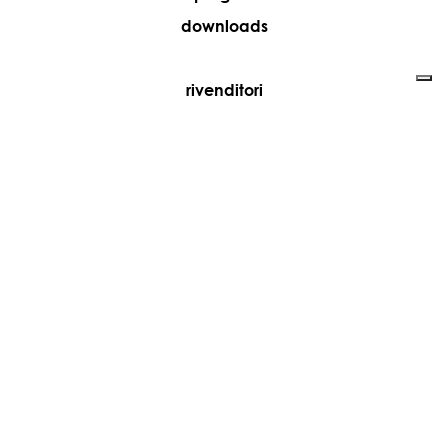
downloads
rivenditori
media
contatti
lavora con noi
+39 081 5735613
vesoi@vesoi.com
via v. emanuele,
/d
209
arzano (na) italia
80022