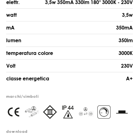
elettr.
3,5w 350mA 330lm 180° 3000K - 230V
watt
3,5w
mA
350mA
lumen
350lm
temperatura colore
3000K
Volt
230V
classe energetica
A+
marchi/simboli
download