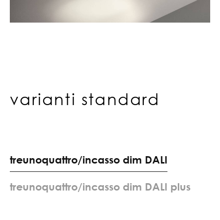
varianti standard
t
r
e
u
n
o
q
u
a
t
t
r
o
/
i
n
c
a
s
s
o
d
i
m
D
A
L
I
t
r
e
u
n
o
q
u
a
t
t
r
o
/
i
n
c
a
s
s
o
d
i
m
D
A
L
I
p
l
u
s