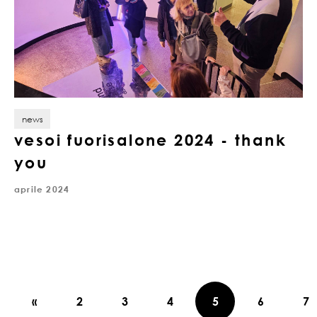
news
vesoi fuorisalone 2024 - thank
you
aprile 2024
«
2
3
4
5
6
7