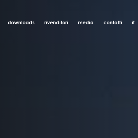
downloads
rivenditori
media
contatti
it
incasso
accessori
lampadine
oggetti
ricaricabili