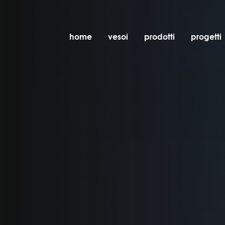
home
vesoi
prodotti
progetti
tavolo
sospensione
parete
parete/soffitto
pavimento
soffitto