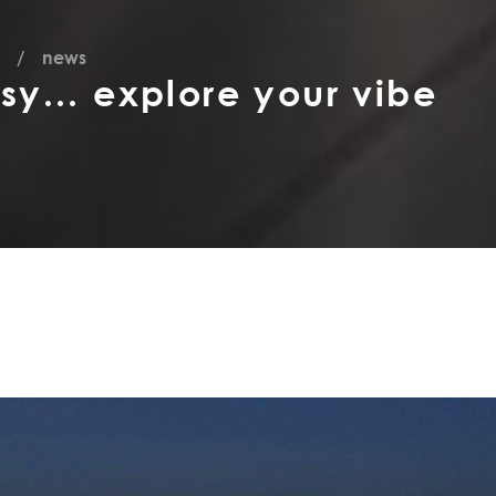
news
sy... explore your vibe