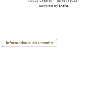
©2026
Vesoi
srl –
IT07487610631
powered by
Siteria
informativa sulla raccolta