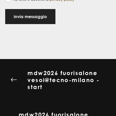
invia messaggio
mdw2026 fuorisalone
vesoi@tecno-milano -
start
mdw2026 fuorisalone