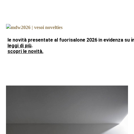
le novità presentate al fuorisalone 2026 in evidenza su
i
leggi di più
.
scopri le novità.