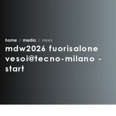
home
media
news
mdw2026 fuorisalone
vesoi@tecno-milano -
start