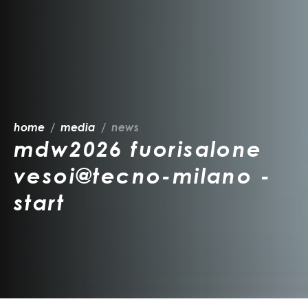
home
media
news
mdw2026 fuorisalone
vesoi@tecno-milano -
start