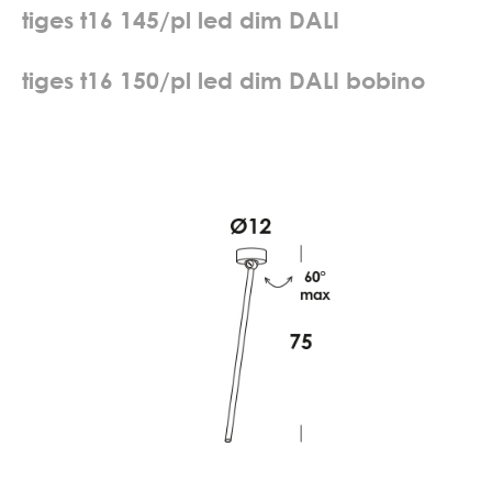
t
i
g
e
s
t
1
6
1
4
5
/
p
l
l
e
d
d
i
m
D
A
L
I
t
i
g
e
s
t
1
6
1
5
0
/
p
l
l
e
d
d
i
m
D
A
L
I
b
o
b
i
n
o