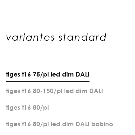
variantes standard
t
i
g
e
s
t
1
6
7
5
/
p
l
l
e
d
d
i
m
D
A
L
I
t
i
g
e
s
t
1
6
8
0
-
1
5
0
/
p
l
l
e
d
d
i
m
D
A
L
I
t
i
g
e
s
t
1
6
8
0
/
p
l
t
i
g
e
s
t
1
6
8
0
/
p
l
l
e
d
d
i
m
D
A
L
I
b
o
b
i
n
o