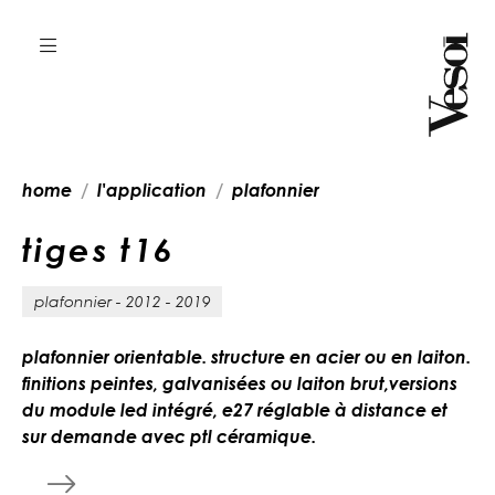
home
l'application
plafonnier
t
i
g
e
s
t
1
6
plafonnier - 2012 - 2019
plafonnier orientable. structure en acier ou en laiton.
finitions peintes, galvanisées ou laiton brut,versions
du module led intégré, e27 réglable à distance et
sur demande avec ptl céramique.