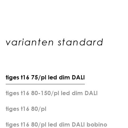
varianten standard
t
i
g
e
s
t
1
6
7
5
/
p
l
l
e
d
d
i
m
D
A
L
I
t
i
g
e
s
t
1
6
8
0
-
1
5
0
/
p
l
l
e
d
d
i
m
D
A
L
I
t
i
g
e
s
t
1
6
8
0
/
p
l
t
i
g
e
s
t
1
6
8
0
/
p
l
l
e
d
d
i
m
D
A
L
I
b
o
b
i
n
o