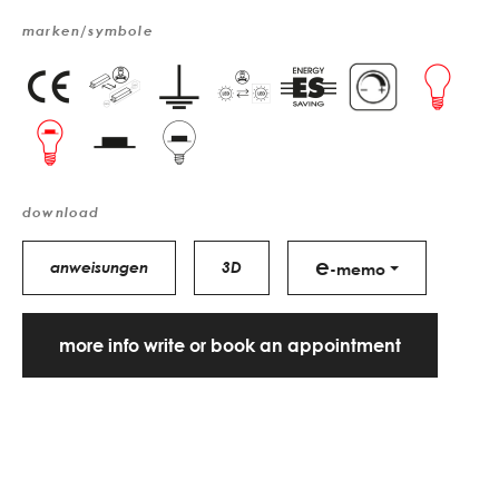
marken/symbole
download
e
anweisungen
3D
-memo
more info write or book an appointment