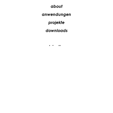
about
anwendungen
projekte
downloads
händler
media
kontakte
arbeiten sie mit uns
+39 081 5735613
vesoi@vesoi.com
via v. emanuele,
/d
209
arzano (na) italia
80022