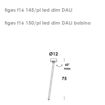
t
i
g
e
s
t
1
6
1
4
5
/
p
l
l
e
d
d
i
m
D
A
L
I
t
i
g
e
s
t
1
6
1
5
0
/
p
l
l
e
d
d
i
m
D
A
L
I
b
o
b
i
n
o