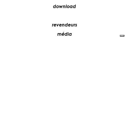
download
revendeurs
média
contacts
collaborez avec nous
+39 081 5735613
vesoi@vesoi.com
via v. emanuele,
/d
209
arzano (na) italia
80022