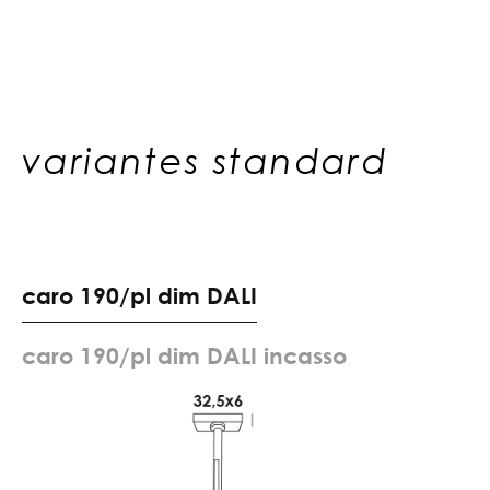
variantes standard
c
a
r
o
1
9
0
/
p
l
d
i
m
D
A
L
I
c
a
r
o
1
9
0
/
p
l
d
i
m
D
A
L
I
i
n
c
a
s
s
o