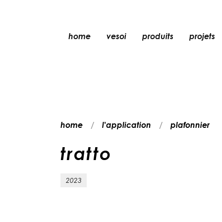
home
vesoi
produits
projets
lampe de table
lampe à suspensio
applique
applique/plafonni
home
l'application
plafonnier
lampe de sol
plafonnier
t
r
a
t
t
o
2023