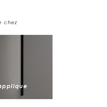
e chez
applique