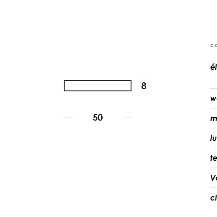
c
é
w
m
l
t
V
c