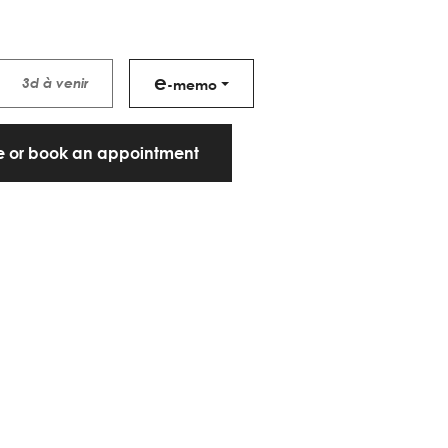
e
3d à venir
-memo
te or book an appointment