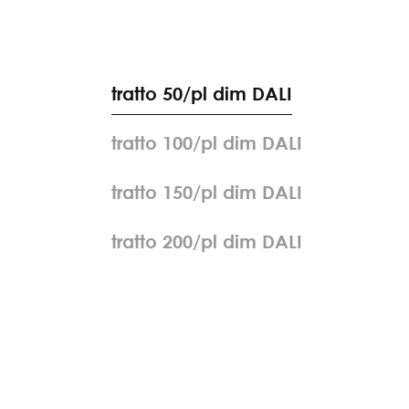
t
r
a
t
t
o
5
0
/
p
l
d
i
m
D
A
L
I
t
r
a
t
t
o
1
0
0
/
p
l
d
i
m
D
A
L
I
t
r
a
t
t
o
1
5
0
/
p
l
d
i
m
D
A
L
I
t
r
a
t
t
o
2
0
0
/
p
l
d
i
m
D
A
L
I