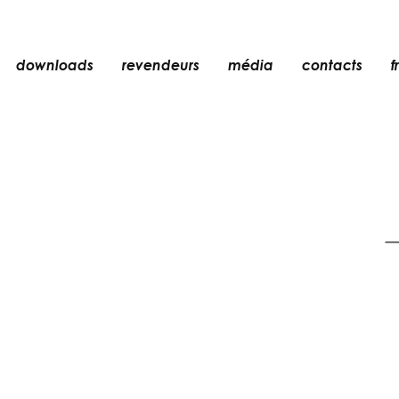
downloads
revendeurs
média
contacts
fr
encastré
n
accessoires
ampoules
er
objets
rechargeables