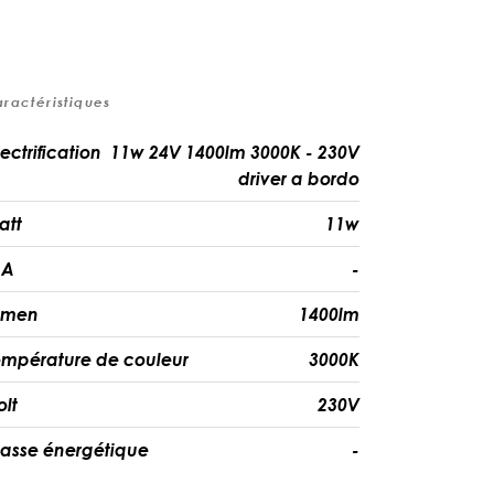
aractéristiques
lectrification
11w 24V 1400lm 3000K - 230V
driver a bordo
att
11w
A
-
umen
1400lm
empérature de couleur
3000K
olt
230V
lasse énergétique
-