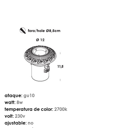
ataque:
gu10
watt:
8w
temperatura de color:
2700k
volt:
230v
ajustable:
no