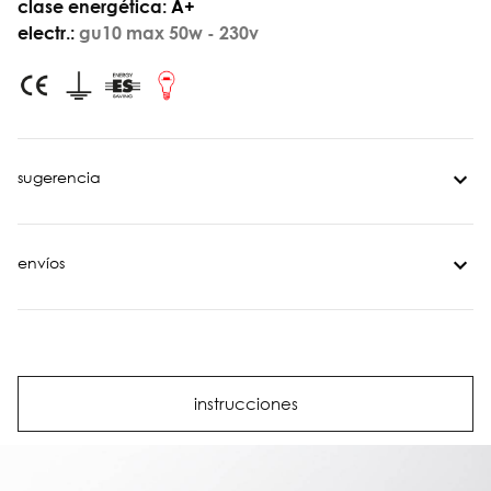
clase energética:
A+
electr.:
gu10 max 50w - 230v
sugerencia
envíos
instrucciones