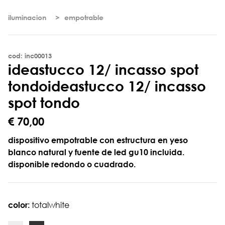
iluminacion
empotrable
cod: inc00013
i
d
e
a
s
t
u
c
c
o
1
2
/
i
n
c
a
s
s
o
s
p
o
t
t
o
n
d
o
ideastucco 12/ incasso
spot tondo
€ 70,00
dispositivo empotrable con estructura en yeso
blanco natural y fuente de led gu10 incluida.
disponible redondo o cuadrado.
color:
totalwhite