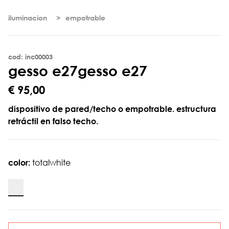
iluminacion
empotrable
cod: inc00003
g
e
s
s
o
e
2
7
gesso e27
€ 95,00
dispositivo de pared/techo o empotrable. estructura
retráctil en falso techo.
color:
totalwhite