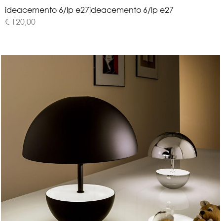
i
d
e
a
c
e
m
e
n
t
o
6
/
l
p
e
2
7
ideacemento 6/lp e27
€ 120,00