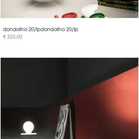
d
o
n
d
o
l
i
n
o
2
0
/
l
p
dondolino 20/lp
€ 355,00