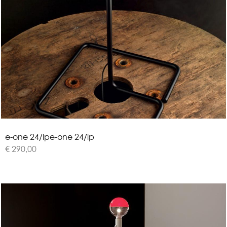
e
-
o
n
e
2
4
/
l
p
e-one 24/lp
€ 290,00