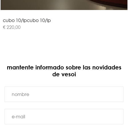
c
u
b
o
1
0
/
l
p
cubo 10/lp
€ 220,00
mantente informado sobre las novidades
de vesoi