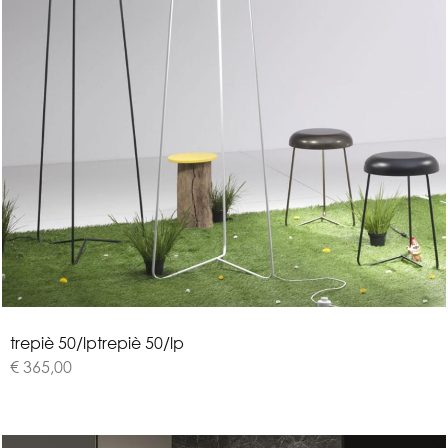
t
r
e
p
i
è
5
0
/
l
p
trepiè 50/lp
€ 365,00