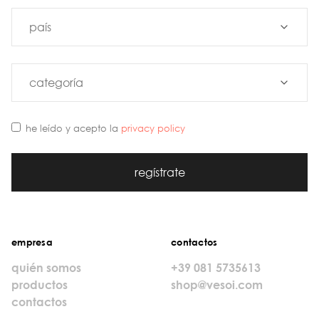
he leído y acepto la
privacy policy
regístrate
empresa
contactos
quién somos
+39 081 5735613
productos
shop@vesoi.com
contactos