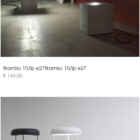
t
i
r
a
m
i
s
ù
1
0
/
l
p
e
2
7
tiramisù 10/lp e27
€ 145,00