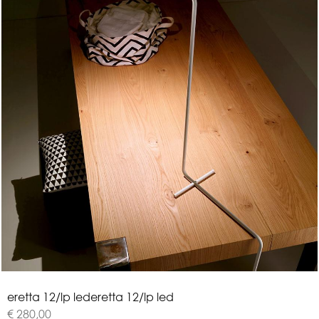
e
r
e
t
t
a
1
2
/
l
p
l
e
d
eretta 12/lp led
€ 280,00