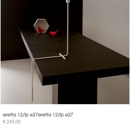
e
r
e
t
t
a
1
2
/
l
p
e
2
7
eretta 12/lp e27
€ 245,00