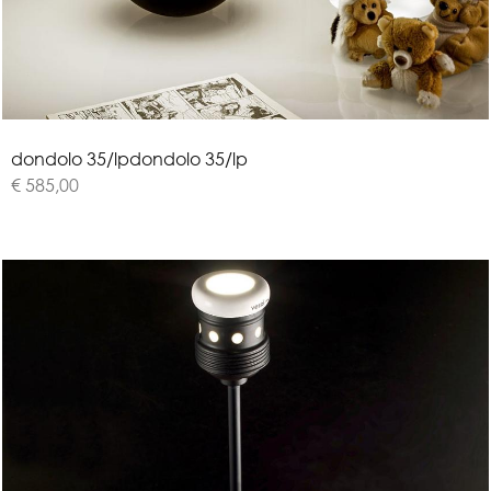
d
o
n
d
o
l
o
3
5
/
l
p
dondolo 35/lp
€ 585,00