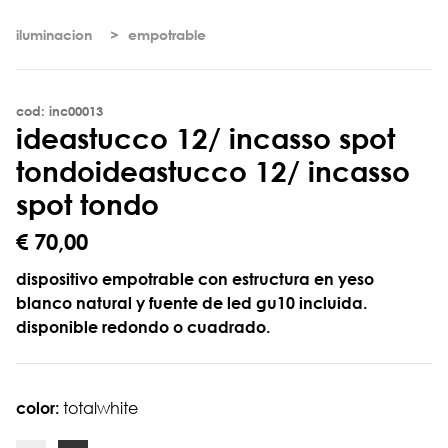
iluminacion
empotrable
cod: inc00013
i
d
e
a
s
t
u
c
c
o
1
2
/
i
n
c
a
s
s
o
s
p
o
t
t
o
n
d
o
ideastucco 12/ incasso
spot tondo
€ 70,00
dispositivo empotrable con estructura en yeso
blanco natural y fuente de led gu10 incluida.
disponible redondo o cuadrado.
color:
totalwhite