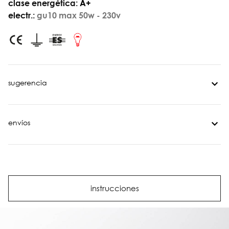
clase energética:
A+
electr.:
gu10 max 50w - 230v
sugerencia
envíos
instrucciones