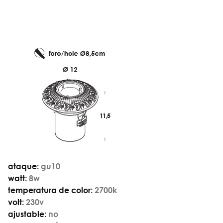
ataque:
gu10
watt:
8w
temperatura de color:
2700k
volt:
230v
ajustable:
no