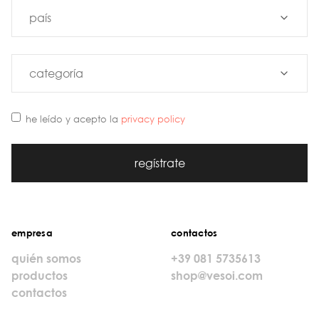
he leído y acepto la
privacy policy
regístrate
empresa
contactos
quién somos
+39 081 5735613
productos
shop@vesoi.com
contactos