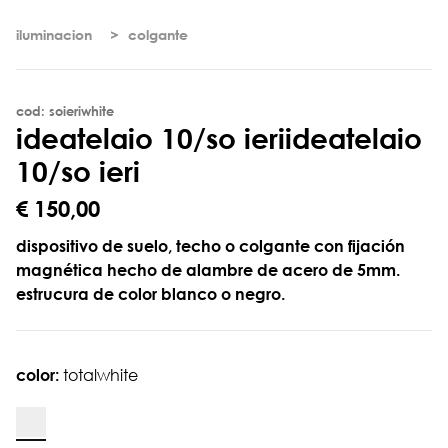
iluminacion
colgante
cod: soieriwhite
i
d
e
a
t
e
l
a
i
o
1
0
/
s
o
i
e
r
i
ideatelaio
10/so ieri
€ 150,00
dispositivo de suelo, techo o colgante con fijación
magnética hecho de alambre de acero de 5mm.
estrucura de color blanco o negro.
color:
totalwhite